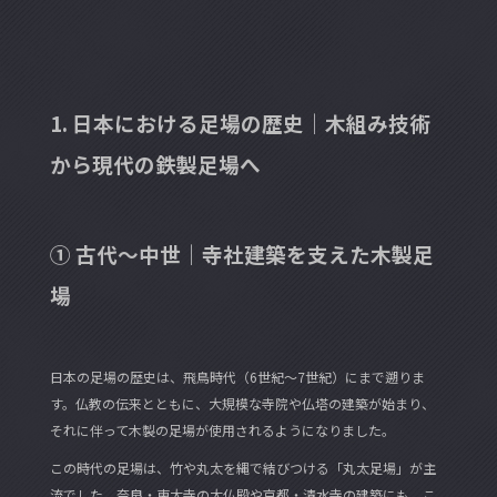
1. 日本における足場の歴史｜木組み技術
から現代の鉄製足場へ
① 古代～中世｜寺社建築を支えた木製足
場
日本の足場の歴史は、飛鳥時代（6世紀～7世紀）にまで遡りま
す。仏教の伝来とともに、大規模な寺院や仏塔の建築が始まり、
それに伴って木製の足場が使用されるようになりました。
この時代の足場は、竹や丸太を縄で結びつける「丸太足場」が主
流でした。奈良・東大寺の大仏殿や京都・清水寺の建築にも、こ