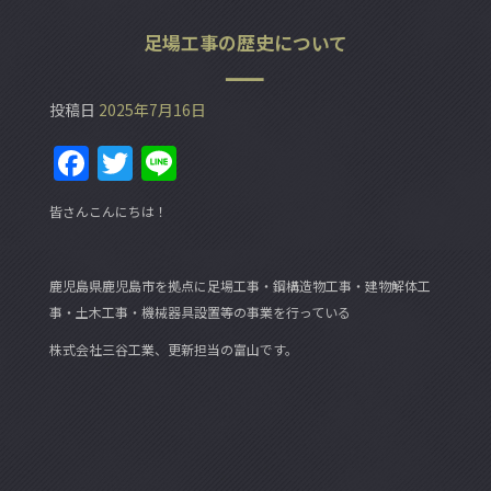
足場工事の歴史について
投稿日
2025年7月16日
F
T
Li
a
w
n
皆さんこんにちは！
c
itt
e
e
er
鹿児島県鹿児島市を拠点に足場工事・鋼構造物工事・建物解体工
b
事・土木工事・機械器具設置等の事業を行っている
o
株式会社三谷工業、更新担当の富山です。
o
k