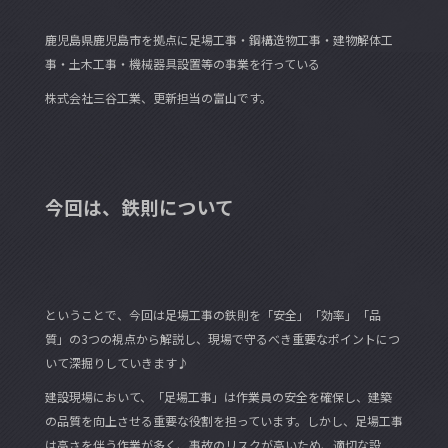
e
er
鹿児島県鹿児島市を拠点に足場工事・鋼構造物工事・建物解体工
b
事・土木工事・機械器具設置等の事業を行っている
o
株式会社三谷工業、更新担当の富山です。
o
k
今回は、鉄則について
ということで、今回は足場工事の鉄則を「安全」「効率」「品
質」の3つの視点から解説し、現場で守るべき重要なポイントにつ
いて深掘りしていきます♪
建設現場において、「足場工事」は作業員の安全を確保し、建築
の品質を向上させる重要な役割を担っています。しかし、足場工事
は高さを伴う作業が多く、事故のリスクが高いため、適切な設