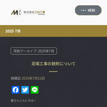
2025 7月
月別アーカイブ:
2025年7月
足場工事の鉄則について
投稿日
2025年7月22日
F
T
Li
a
w
n
皆さんこんにちは！
c
itt
e