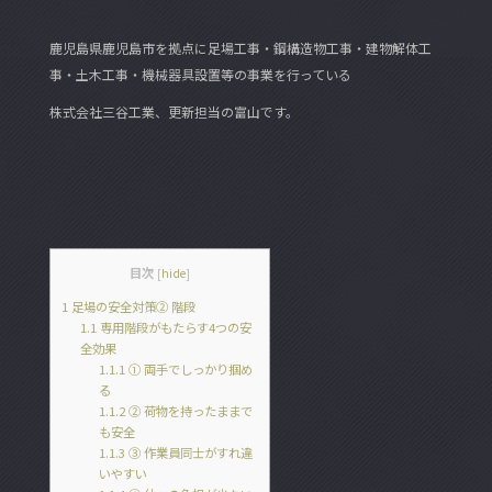
e
er
鹿児島県鹿児島市を拠点に足場工事・鋼構造物工事・建物解体工
b
事・土木工事・機械器具設置等の事業を行っている
o
株式会社三谷工業、更新担当の富山です。
o
k
目次
[
hide
]
1
足場の安全対策② 階段
1.1
専用階段がもたらす4つの安
全効果
1.1.1
① 両手でしっかり掴め
る
1.1.2
② 荷物を持ったままで
も安全
1.1.3
③ 作業員同士がすれ違
いやすい