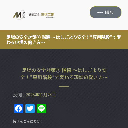
足場の安全対策② 階段 ～はしごより安全！“専用階段”で変
わる現場の働き方～
足場の安全対策② 階段 ～はしごより安
全！“専用階段”で変わる現場の働き方～
投稿日
2025年12月24日
F
T
Li
a
w
n
皆さんこんにちは！
c
itt
e