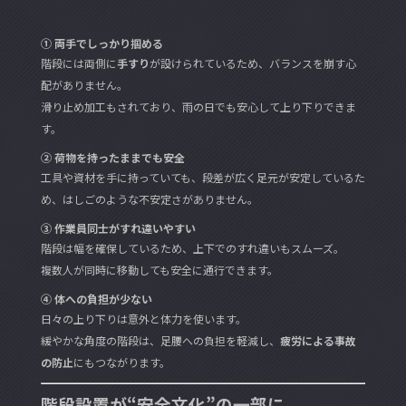
① 両手でしっかり掴める
階段には両側に
手すり
が設けられているため、バランスを崩す心
配がありません。
滑り止め加工もされており、雨の日でも安心して上り下りできま
す。
② 荷物を持ったままでも安全
工具や資材を手に持っていても、段差が広く足元が安定しているた
め、はしごのような不安定さがありません。
③ 作業員同士がすれ違いやすい
階段は幅を確保しているため、上下でのすれ違いもスムーズ。
複数人が同時に移動しても安全に通行できます。
④ 体への負担が少ない
日々の上り下りは意外と体力を使います。
緩やかな角度の階段は、足腰への負担を軽減し、
疲労による事故
の防止
にもつながります。
階段設置が“安全文化”の一部に