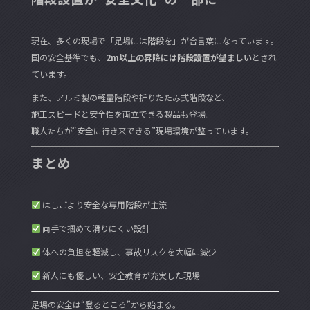
現在、多くの現場で「足場には階段を」が合言葉になっています。
国の安全基準でも、
2m以上の昇降には階段設置が望ましい
とされ
ています。
また、アルミ製の軽量階段や折りたたみ式階段など、
施工スピードと安全性を両立できる製品も登場。
職人たちが“安全に行き来できる”現場環境が整っています。
まとめ
はしごより安全な専用階段が主流
両手で掴めて滑りにくい設計
体への負担を軽減し、事故リスクを大幅に減少
新人にも優しい、安全教育が充実した現場
足場の安全は“登るところ”から始まる。