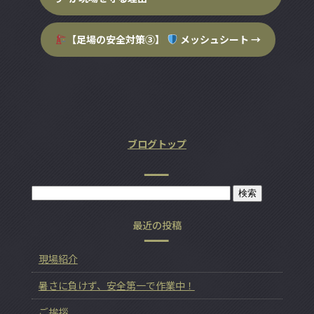
【足場の安全対策③】
メッシュシート
→
ブログトップ
最近の投稿
現場紹介
暑さに負けず、安全第一で作業中！
ご挨拶