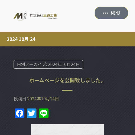
2024 10月 24
日別アーカイブ:
2024年10月24日
ホームページを公開致しました。
投稿日
2024年10月24日
F
T
Li
a
w
n
c
itt
e