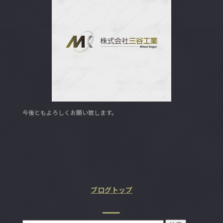
e
er
b
o
o
k
今後ともよろしくお願い致します。
ブログトップ