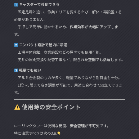
キャスターで移動できる
固定足場と違い、作業エリアを変えるたびに解体・再設置する
必要がありません。
手押しで簡単に動かせるため、
作業効率が大幅にアップ
しま
す。
コンパクト設計で屋内に最適
工場や体育館、商業施設などの屋内でも使用可能。
天井の照明交換や配管工事など、
限られた空間でも活躍
します。
軽量でも強い
アルミ合金製のものが多く、軽量でありながら耐荷重も十分。
1段〜5段まで高さ調整が可能で、用途に合わせて組立てできま
す。
使用時の安全ポイント
ローリングタワーは便利な反面、
安全管理が不可欠
です。
特に注意すべきは次の3点