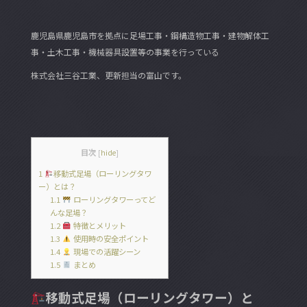
c
itt
e
e
er
鹿児島県鹿児島市を拠点に足場工事・鋼構造物工事・建物解体工
b
事・土木工事・機械器具設置等の事業を行っている
o
株式会社三谷工業、更新担当の富山です。
o
k
目次
[
hide
]
1
移動式足場（ローリングタワ
ー）とは？
1.1
ローリングタワーってど
んな足場？
1.2
特徴とメリット
1.3
使用時の安全ポイント
1.4
現場での活躍シーン
1.5
まとめ
移動式足場（ローリングタワー）と