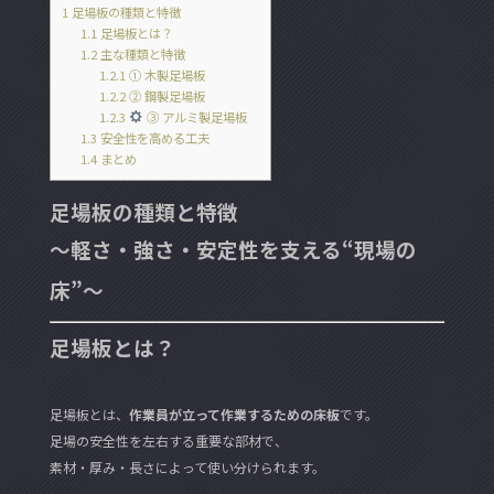
1
足場板の種類と特徴
1.1
足場板とは？
1.2
主な種類と特徴
1.2.1
① 木製足場板
1.2.2
② 鋼製足場板
1.2.3
③ アルミ製足場板
1.3
安全性を高める工夫
1.4
まとめ
足場板の種類と特徴
〜軽さ・強さ・安定性を支える“現場の
床”〜
足場板とは？
足場板とは、
作業員が立って作業するための床板
です。
足場の安全性を左右する重要な部材で、
素材・厚み・長さによって使い分けられます。