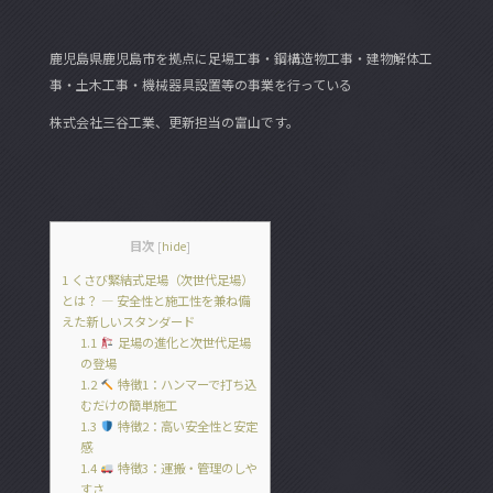
c
itt
e
e
er
鹿児島県鹿児島市を拠点に足場工事・鋼構造物工事・建物解体工
b
事・土木工事・機械器具設置等の事業を行っている
o
株式会社三谷工業、更新担当の富山です。
o
k
目次
[
hide
]
1
くさび緊結式足場（次世代足場）
とは？ ― 安全性と施工性を兼ね備
えた新しいスタンダード
1.1
足場の進化と次世代足場
の登場
1.2
特徴1：ハンマーで打ち込
むだけの簡単施工
1.3
特徴2：高い安全性と安定
感
1.4
特徴3：運搬・管理のしや
すさ