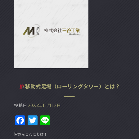
移動式足場（ローリングタワー）とは？
投稿日
2025年11月12日
F
T
Li
a
w
n
皆さんこんにちは！