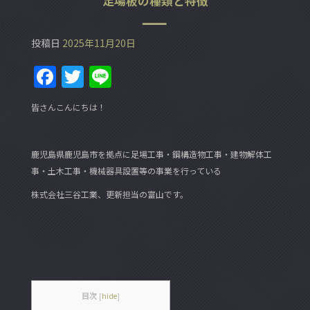
足場板の種類と特徴
投稿日
2025年11月20日
F
T
Li
a
w
n
皆さんこんにちは！
c
itt
e
e
er
鹿児島県鹿児島市を拠点に足場工事・鋼構造物工事・建物解体工
b
事・土木工事・機械器具設置等の事業を行っている
o
株式会社三谷工業、更新担当の富山です。
o
k
目次
[
hide
]