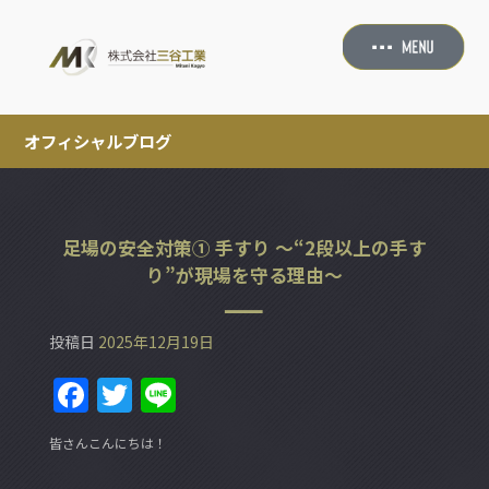
オフィシャルブログ
足場の安全対策① 手すり ～“2段以上の手す
り”が現場を守る理由～
投稿日
2025年12月19日
F
T
Li
a
w
n
皆さんこんにちは！
c
itt
e