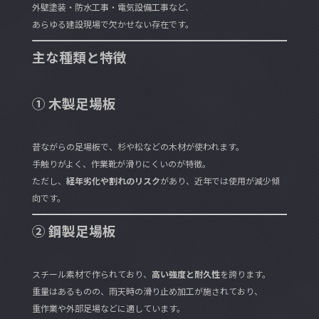
外壁塗装・防水工事・電気設備工事など、
あらゆる建設現場で欠かせない存在です。
主な種類と特徴
① 木製足場板
昔ながらの足場板で、杉や松などの木材が使われます。
手触りがよく、作業靴が滑りにくいのが特徴。
ただし、
経年劣化や割れのリスク
があり、近年では使用が減少傾
向です。
② 鋼製足場板
スチール素材で作られており、
高い強度と耐久性
を誇ります。
重量はあるものの、雨天時の滑り止め加工が施されており、
重作業や外部足場などに適しています。