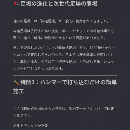
足場の進化と次世代足場の登場
従来の足場には「枠組足場」が一般的に使用されてきました。
枠組足場は汎用性が高い反面、ボルトやナットでの締結作業が必
要で、組立・解体に時間がかかるという課題がありました。
そこで登場したのが「くさび緊結式足場」です。1980年代からヨ
ーロッパで普及してきた形式で、日本でも安全基準の見直しとと
もに導入が進み、今では**「次世代足場」と呼ばれる新しいスタ
ンダード**となりつつあります。
特徴1：ハンマーで打ち込むだけの簡単
施工
くさび緊結式足場の最大の特徴は、部材同士を「くさび」で固定
する点です。
ボルトやナットが不要