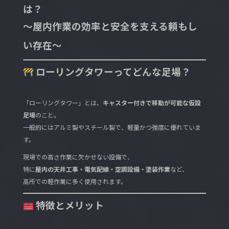
は？
〜屋内作業の効率と安全を支える頼もし
い存在〜
ローリングタワーってどんな足場？
「ローリングタワー」とは、
キャスター付きで移動が可能な仮設
足場
のこと。
一般的にはアルミ製やスチール製で、軽量かつ強度に優れていま
す。
現場での高さ作業に欠かせない設備で、
特に
屋内の天井工事・電気配線・空調設備・塗装作業
など、
高所での軽作業に多く使用されます。
特徴とメリット