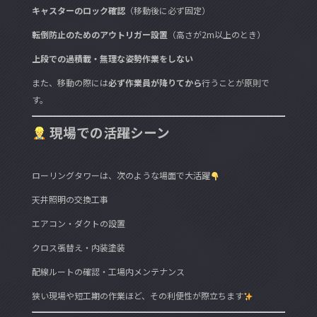
キャスターのロック確認
（移動後に必ず固定）
転倒防止のためのアウトリガー設置
（高さが2m以上のとき）
上段での過積載・無理な姿勢作業をしない
また、移動の際には
必ず作業員が降りてから
行うことが原則で
す。
現場での活躍シーン
ローリングタワーは、次のような場面で大活躍
天井照明の交換工事
エアコン・ダクトの設置
クロス張替え・内装塗装
配線ルートの確認・工場内メンテナンス
狭い現場や短工期の作業ほど、その利便性が際立ちます