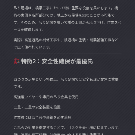
吊り足場は、橋梁工事において特に重要な役割を果たします。橋
桁の裏側や高所部分では、地上から足場を組むことが不可能で
す。そのため、吊り足場を用いて橋の上部から吊り下げ、作業スペ
ースを確保します。
実際に高速道路の補修工事や、鉄道橋の塗装・耐震補強工事など
で広く使われています。
特徴2：安全性確保が最優先
宙づりの足場という特性上、吊り足場では安全管理が非常に重要
です。
高強度ワイヤーや専用の吊り金具を使用
二重・三重の安全装置を設置
作業員には安全帯や命綱を必ず着用
これらの対策を徹底することで、リスクを最小限に抑えています。
特に強風や悪天候時には作業を中止する判断も重要です。