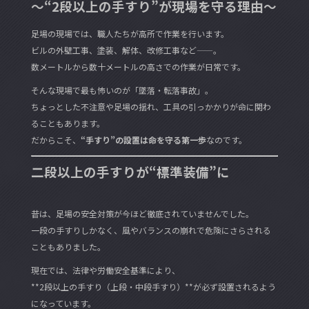
～“2段以上の手すり”が現場を守る理由～
足場の現場では、職人たちが高所で作業を行います。
ビルの外壁工事、塗装、解体、改修工事など——。
数メートルから数十メートルの高さでの作業が日常です。
そんな現場で最も怖いのが「墜落・転落事故」。
ちょっとした不注意や足場の揺れ、工具の引っかかりが命に関わ
ることもあります。
だからこそ、
“手すり”の設置は命を守る第一歩
なのです。
二段以上の手すりが“標準装備”に
昔は、足場の安全対策が今ほど徹底されていませんでした。
一段の手すりしかなく、風やバランスの崩れで危険にさらされる
こともありました。
現在では、法律や労働安全基準により、
**2段以上の手すり（上段・中段手すり）**が必ず設置されるよう
になっています。