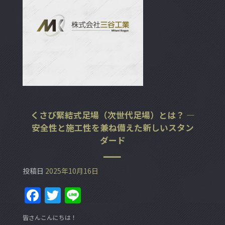
くさび緊結式足場（次世代足場）とは？ ―
安全性と施工性を兼ね備えた新しいスタン
ダード
投稿日
2025年10月16日
F
T
Li
a
w
n
皆さんこんにちは！