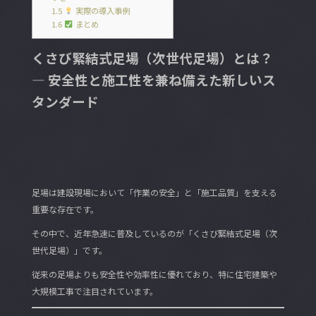
1.5
実際の導入事例
1.6
まとめ
くさび緊結式足場（次世代足場）とは？
― 安全性と施工性を兼ね備えた新しいス
タンダード
足場は建設現場において「作業の安全」と「施工品質」を支える
重要な存在です。
その中で、近年急速に普及しているのが「くさび緊結式足場（次
世代足場）」です。
従来の足場よりも安全性や効率性に優れており、特に住宅建築や
大規模工事で注目されています。