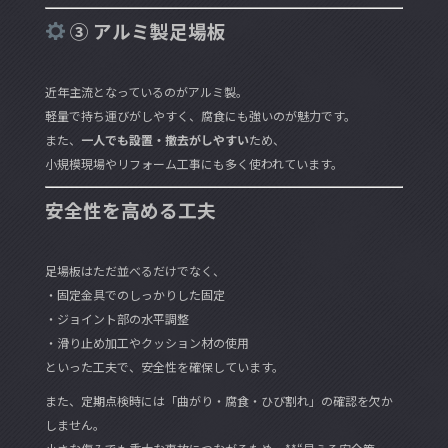
③ アルミ製足場板
近年主流となっているのがアルミ製。
軽量で持ち運びがしやすく、腐食にも強いのが魅力です。
また、
一人でも設置・撤去がしやすい
ため、
小規模現場やリフォーム工事にも多く使われています。
安全性を高める工夫
足場板はただ並べるだけでなく、
・固定金具でのしっかりした固定
・ジョイント部の水平調整
・滑り止め加工やクッション材の使用
といった工夫で、安全性を確保しています。
また、定期点検時には「曲がり・腐食・ひび割れ」の確認を欠か
しません。