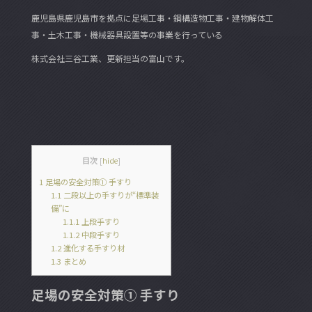
e
er
鹿児島県鹿児島市を拠点に足場工事・鋼構造物工事・建物解体工
b
事・土木工事・機械器具設置等の事業を行っている
o
株式会社三谷工業、更新担当の富山です。
o
k
目次
[
hide
]
1
足場の安全対策① 手すり
1.1
二段以上の手すりが“標準装
備”に
1.1.1
上段手すり
1.1.2
中段手すり
1.2
進化する手すり材
1.3
まとめ
足場の安全対策① 手すり