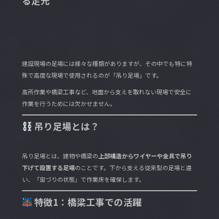
る足元
建設現場の足場には様々な種類がありますが、その中でも特に特
殊で高度な現場で使用されるのが「吊り足場」です。
高所作業や橋梁工事など、地面から支えを取れない現場で安全に
作業を行うためには欠かせません。
吊り足場とは？
吊り足場とは、建物や橋梁の
上部構造からワイヤーや金具で吊り
下げて設置する足場
のことです。下から支える従来型の足場と違
い、「宙づりの状態」で作業床を確保します。
特徴1：橋梁工事での活躍