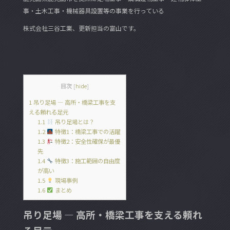
b
事・土木工事・機械器具設置等の事業を行っている
o
株式会社三谷工業、更新担当の富山です。
o
k
目次
[
hide
]
1
吊り足場 ― 高所・橋梁工事を支
える頼れる足元
1.1
吊り足場とは？
1.2
特徴1：橋梁工事での活躍
1.3
特徴2：安全性確保が最優
先
1.4
特徴3：施工範囲の自由度
が高い
1.5
現場事例
1.6
まとめ
吊り足場 ― 高所・橋梁工事を支える頼れ