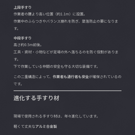
上段手すり
作業者の腰より高い位置（約1.1m）に設置。
作業中のふらつきやバランス崩れを防ぎ、墜落防止の要になりま
す。
中段手すり
高さ約0.5m前後。
工具・資材・小物などが足場の外へ落ちるのを防ぐ役割がありま
す。
下で作業している仲間の安全も守る大切な装備です。
この二重構造によって、
作業者も通行者も安全
が確保されているの
です。
進化する手すり材
現場で使用される手すり材は、年々進化しています。
軽くて丈夫な
アルミ合金製