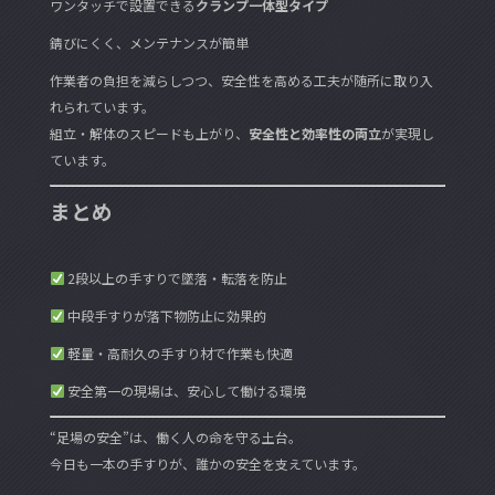
ワンタッチで設置できる
クランプ一体型タイプ
錆びにくく、メンテナンスが簡単
作業者の負担を減らしつつ、安全性を高める工夫が随所に取り入
れられています。
組立・解体のスピードも上がり、
安全性と効率性の両立
が実現し
ています。
まとめ
2段以上の手すりで墜落・転落を防止
中段手すりが落下物防止に効果的
軽量・高耐久の手すり材で作業も快適
安全第一の現場は、安心して働ける環境
“足場の安全”は、働く人の命を守る土台。
今日も一本の手すりが、誰かの安全を支えています。