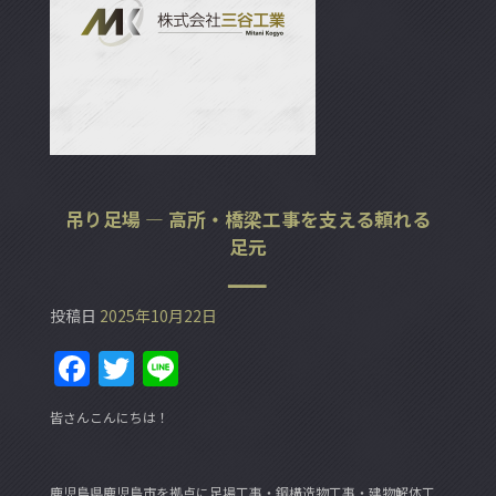
吊り足場 ― 高所・橋梁工事を支える頼れる
足元
投稿日
2025年10月22日
F
T
Li
a
w
n
皆さんこんにちは！
c
itt
e
e
er
鹿児島県鹿児島市を拠点に足場工事・鋼構造物工事・建物解体工